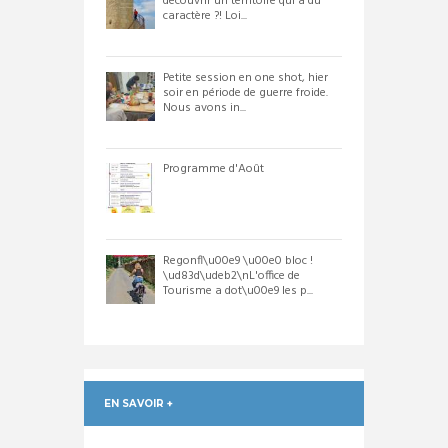
découvrir un territoire qui a du
caractère ?! Loi...
Petite session en one shot, hier
soir en période de guerre froide.
Nous avons in...
Programme d'Août
Regonfl\u00e9 \u00e0 bloc !
\ud83d\udeb2\nL'office de
Tourisme a dot\u00e9 les p...
EN SAVOIR +