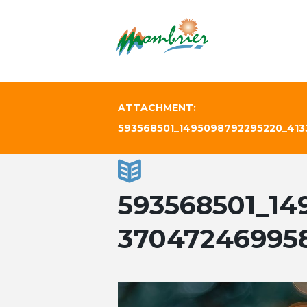
ATTACHMENT:
593568501_1495098792295220_41
593568501_14
37047246995