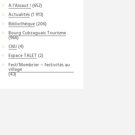
A l'Assaut !
(652)
Actualités
(1 913)
Bibliothèque
(206)
Bourg Cubzaguais Tourisme
(966)
CMJ
(4)
Espace TALET
(2)
Festi'Mombrier – festivités au
village
(43)