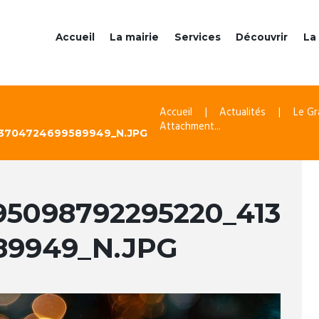
Accueil
La mairie
Services
Découvrir
La 
Accueil
Actualités
Le Gr
Attachment...
33704724699589949_N.JPG
95098792295220_413
89949_N.JPG