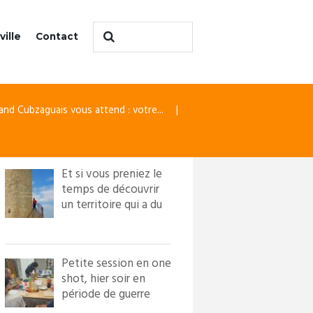
ville
Contact
and Cubzaguais vous attend : votre...
Et si vous preniez le
temps de découvrir
un territoire qui a du
caractère ?! Loi...
Petite session en one
shot, hier soir en
période de guerre
froide. Nous avons