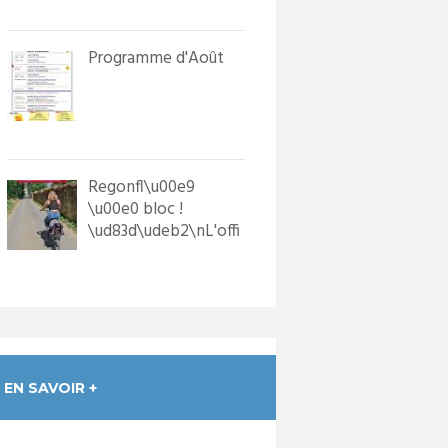
in...
Programme d'Août
Regonfl\u00e9
\u00e0 bloc !
\ud83d\udeb2\nL'offi
ce de Tourisme a
dot\u00e9 les p...
EN SAVOIR +