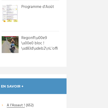
Programme d'Août
Regonfl\u00e9
\u00e0 bloc !
\ud83d\udeb2\nL'offi
ce de Tourisme a
dot\u00e9 les p...
EN SAVOIR +
A l'Assaut !
(652)