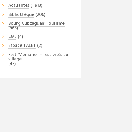
Actualités
(1 913)
Bibliothèque
(206)
Bourg Cubzaguais Tourisme
(966)
CMJ
(4)
Espace TALET
(2)
Festi'Mombrier – festivités au
village
(43)