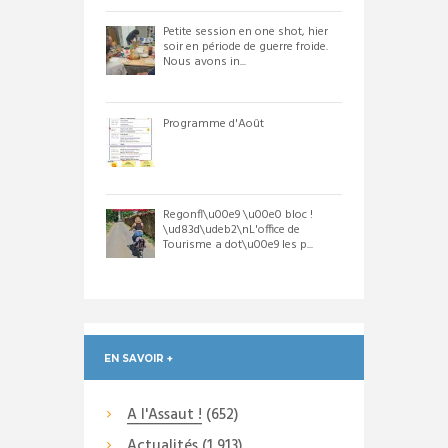
Petite session en one shot, hier
soir en période de guerre froide.
Nous avons in...
Programme d'Août
Regonfl\u00e9 \u00e0 bloc !
\ud83d\udeb2\nL'office de
Tourisme a dot\u00e9 les p...
EN SAVOIR +
A l'Assaut !
(652)
Actualités
(1 913)