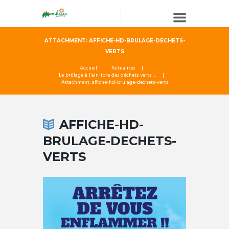
ATTACHMENT: AFFICHE-HD-BRULAGE-DECHETS-
VERTS
Accueil
Actualités
Le brûlage à l’air libre des déchets verts ...
Attachment: affiche-hd-brulage-dechets-verts
AFFICHE-HD-
BRULAGE-DECHETS-
VERTS