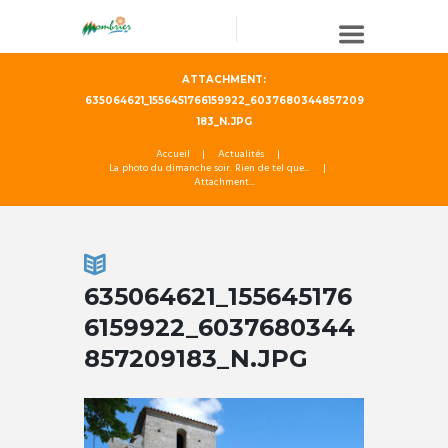
ATTACHMENT:
635064621_1556451766159922_6037680344857209
183_N.JPG
Accueil
Actualités
La photo du dimanche soir. Rien de tel que...
Attachment...
635064621_155645176
6159922_6037680344
857209183_N.JPG