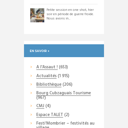
Petite session en one shot, hier
soir en période de guerre froide.
Nous avons in...
EN SAVOIR +
A l'Assaut !
(653)
Actualités
(1 915)
Bibliothèque
(206)
Bourg Cubzaguais Tourisme
(967)
CMJ
(4)
Espace TALET
(2)
Festi'Mombrier – festivités au
village