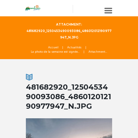
ATTACHMENT:
481682920_1250453490093086_486012012190977
947_N.JPG
Accueil
Actualités
La photo de la semaine est signée...
Attachment...
481682920_12504534
90093086_4860120121
90977947_N.JPG