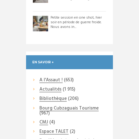
Petite session en one shot, hier
soir en période de guerre froide.
Nous avons in...
EN SAVOIR +
A l'Assaut !
(653)
Actualités
(1 915)
Bibliothèque
(206)
Bourg Cubzaguais Tourisme
(967)
CMJ
(4)
Espace TALET
(2)