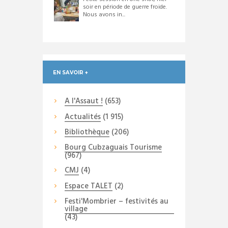
soir en période de guerre froide.
Nous avons in...
EN SAVOIR +
A l'Assaut !
(653)
Actualités
(1 915)
Bibliothèque
(206)
Bourg Cubzaguais Tourisme
(967)
CMJ
(4)
Espace TALET
(2)
Festi'Mombrier – festivités au
village
(43)