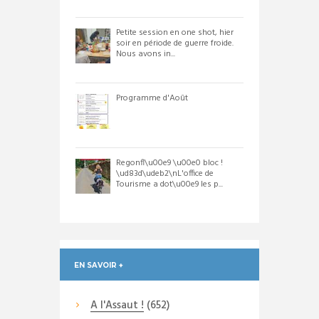
Petite session en one shot, hier
soir en période de guerre froide.
Nous avons in...
Programme d'Août
Regonfl\u00e9 \u00e0 bloc !
\ud83d\udeb2\nL'office de
Tourisme a dot\u00e9 les p...
EN SAVOIR +
A l'Assaut !
(652)