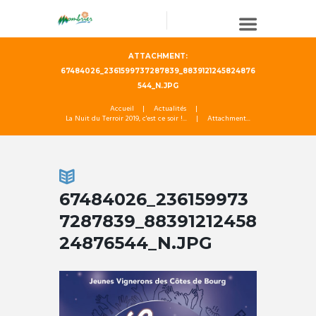
ATTACHMENT:
67484026_2361599737287839_8839121245824876
544_N.JPG
Accueil
Actualités
La Nuit du Terroir 2019, c'est ce soir !...
Attachment...
67484026_236159973
7287839_88391212458
24876544_N.JPG