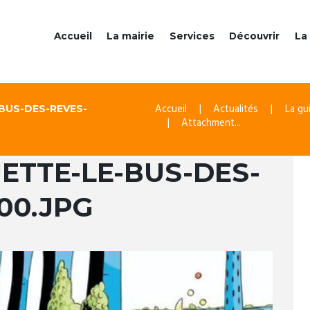
Accueil
La mairie
Services
Découvrir
La 
Accueil
Actualités
La gu
BUS-DES-REVES-
Attachment...
ETTE-LE-BUS-DES-
00.JPG