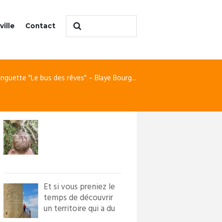
ville
Contact
inguette "Le bus des rêves" – Blaye Bourg...
Et si vous preniez le
temps de découvrir
un territoire qui a du
caractère ?! Loi...