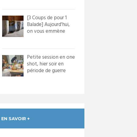
[3 Coups de pour 1
Balade] Aujourd'hui,
on vous emmène
dans le village de
Bourg...
Petite session en one
shot, hier soir en
période de guerre
froide. Nous avons
in...
EN SAVOIR +