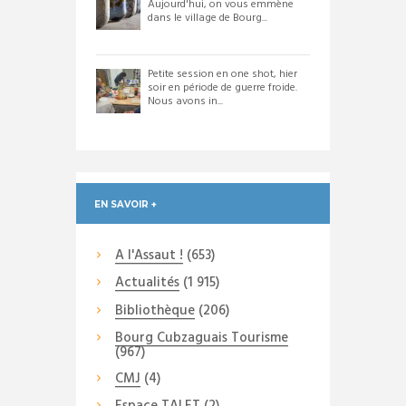
Aujourd'hui, on vous emmène
dans le village de Bourg...
Petite session en one shot, hier
soir en période de guerre froide.
Nous avons in...
EN SAVOIR +
A l'Assaut !
(653)
Actualités
(1 915)
Bibliothèque
(206)
Bourg Cubzaguais Tourisme
(967)
CMJ
(4)