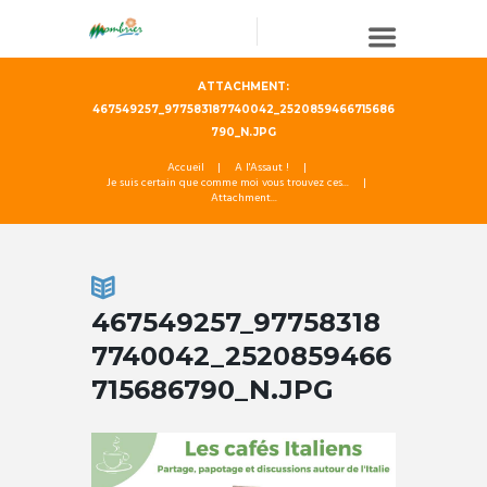
ATTACHMENT:
467549257_977583187740042_2520859466715686
790_N.JPG
Accueil
A l'Assaut !
Je suis certain que comme moi vous trouvez ces...
Attachment...
467549257_97758318
7740042_2520859466
715686790_N.JPG