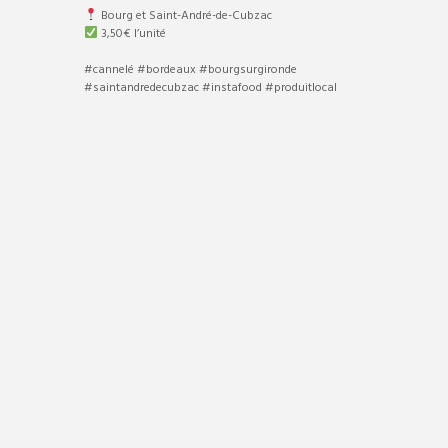
Bourg et Saint-André-de-Cubzac
3,50€ l’unité
#cannelé #bordeaux #bourgsurgironde
#saintandredecubzac #instafood #produitlocal