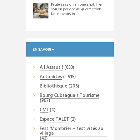
Petite session en one shot, hier
soir en période de guerre froide.
Nous avons in...
EN SAVOIR +
A l'Assaut !
(653)
Actualités
(1 915)
Bibliothèque
(206)
Bourg Cubzaguais Tourisme
(967)
CMJ
(4)
Espace TALET
(2)
Festi'Mombrier – festivités au
village
(43)