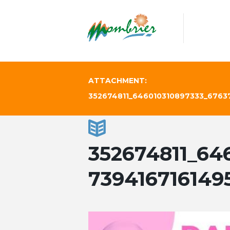
ATTACHMENT:
352674811_646010310897333_6763
352674811_64
739416716149