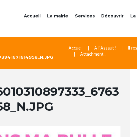
Accueil
La mairie
Services
Découvrir
La 
Accueil
A l'Assaut !
Il r
Attachment...
73941671614958_N.JPG
6010310897333_6763
58_N.JPG