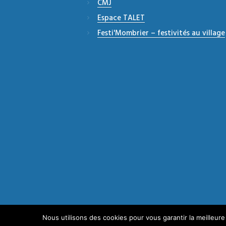
CMJ
Espace TALET
Festi'Mombrier – festivités au village
Agence de communication à Bordeaux
© 2
Nous utilisons des cookies pour vous garantir la meilleure