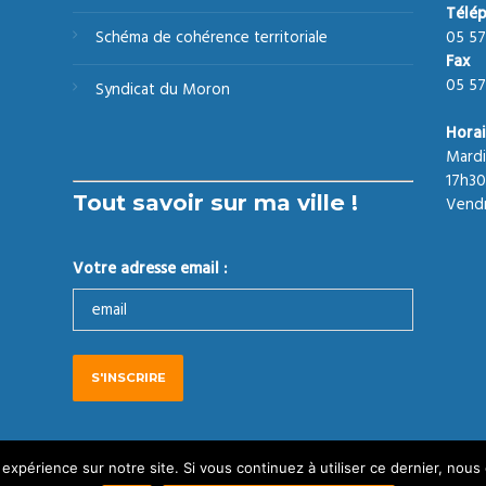
Télé
05 57
Schéma de cohérence territoriale
Fax
05 57
Syndicat du Moron
Horai
Mardi
17h30
Tout savoir sur ma ville !
Vendr
Votre adresse email :
026 Tous droits réservés
Politique de confidentialité
 expérience sur notre site. Si vous continuez à utiliser ce dernier, nous