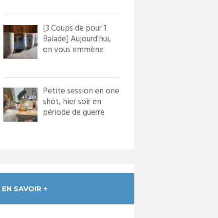
[3 Coups de pour 1
Balade] Aujourd'hui,
on vous emmène
dans le village de
Bourg...
Petite session en one
shot, hier soir en
période de guerre
froide. Nous avons
in...
EN SAVOIR +