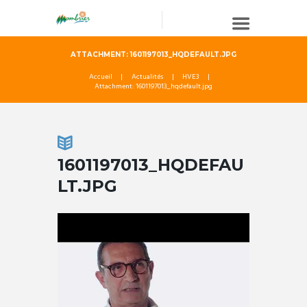
ATTACHMENT: 1601197013_HQDEFAULT.JPG
Accueil
Actualités
HVE3
Attachment: 1601197013_hqdefault.jpg
1601197013_HQDEFAU
LT.JPG