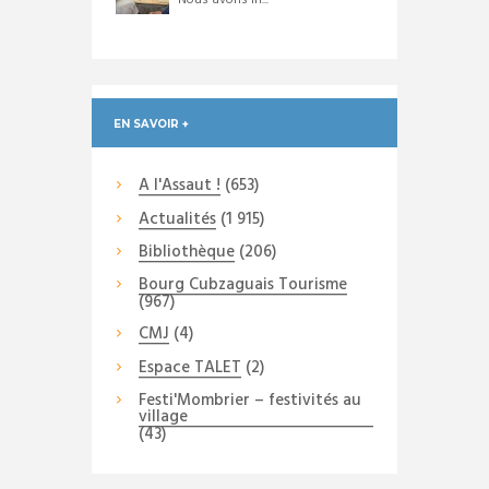
EN SAVOIR +
A l'Assaut !
(653)
Actualités
(1 915)
Bibliothèque
(206)
Bourg Cubzaguais Tourisme
(967)
CMJ
(4)
Espace TALET
(2)
Festi'Mombrier – festivités au
village
(43)