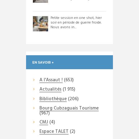
Petite session en one shot, hier
soir en période de guerre froide.
Nous avons in...
EN SAVOIR +
A l'Assaut !
(653)
Actualités
(1 915)
Bibliothèque
(206)
Bourg Cubzaguais Tourisme
(967)
CMJ
(4)
Espace TALET
(2)