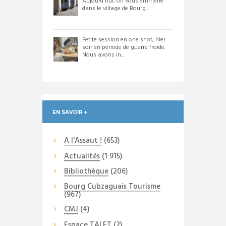
Aujourd'hui, on vous emmène
dans le village de Bourg...
Petite session en one shot, hier
soir en période de guerre froide.
Nous avons in...
EN SAVOIR +
A l'Assaut !
(653)
Actualités
(1 915)
Bibliothèque
(206)
Bourg Cubzaguais Tourisme
(967)
CMJ
(4)
Espace TALET
(2)