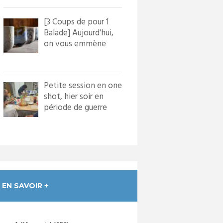
[3 Coups de pour 1
Balade] Aujourd'hui,
on vous emmène
dans le village de
Bourg...
Petite session en one
shot, hier soir en
période de guerre
froide. Nous avons
in...
EN SAVOIR +