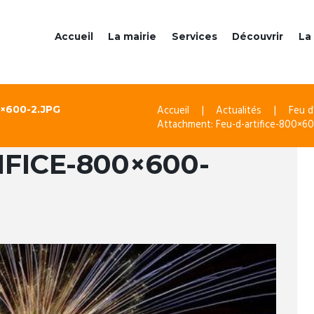
Accueil
La mairie
Services
Découvrir
La 
Accueil
Actualités
Feu d
×600-2.JPG
Attachment: Feu-d-artifice-800×60
IFICE-800×600-