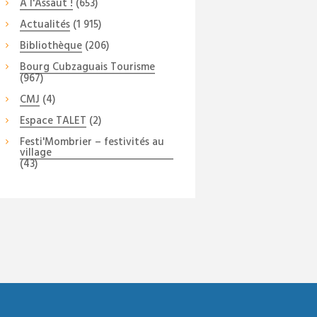
A l'Assaut !
(653)
Actualités
(1 915)
Bibliothèque
(206)
Bourg Cubzaguais Tourisme
(967)
CMJ
(4)
Espace TALET
(2)
Festi'Mombrier – festivités au
village
(43)