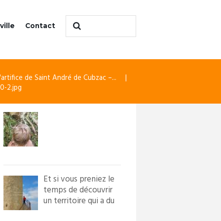
ville
Contact
'artifice de Saint André de Cubzac –...
0-2.jpg
Et si vous preniez le
temps de découvrir
un territoire qui a du
caractère ?! Loi...