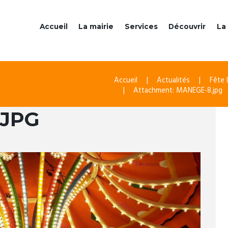
Accueil
La mairie
Services
Découvrir
La 
Accueil
Actualités
Fête 
Attachment: MANEGE-8.jpg
.JPG