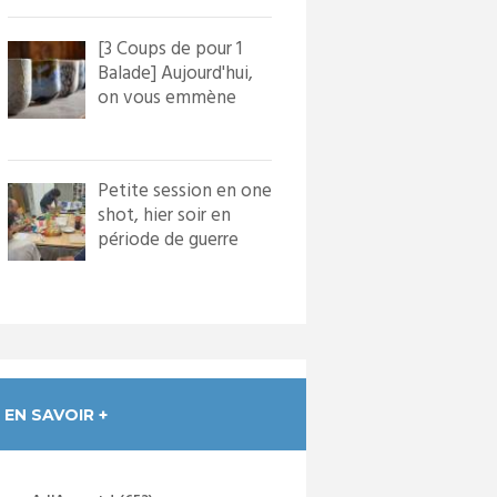
[3 Coups de pour 1
Balade] Aujourd'hui,
on vous emmène
dans le village de
Bourg...
Petite session en one
shot, hier soir en
période de guerre
froide. Nous avons
in...
EN SAVOIR +