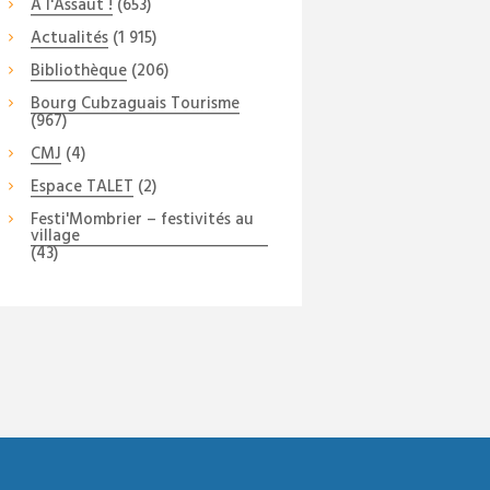
A l'Assaut !
(653)
Actualités
(1 915)
Bibliothèque
(206)
Bourg Cubzaguais Tourisme
(967)
CMJ
(4)
Espace TALET
(2)
Festi'Mombrier – festivités au
village
(43)