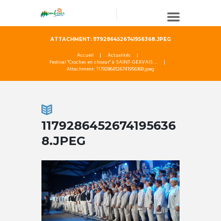
ATTACHMENT: 11792864526741956368.JPEG
Accueil
Actualités
Festival "Croches en choeur" à SAINT-GERVAIS ...
Attachment: 11792864526741956368.jpeg
1179286452674195636
8.JPEG