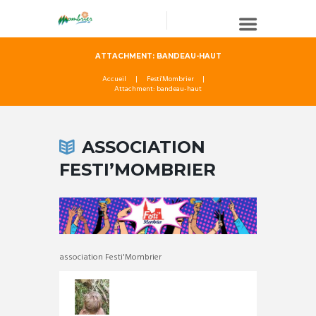
ATTACHMENT: BANDEAU-HAUT
Accueil
Festi'Mombrier
Attachment: bandeau-haut
ASSOCIATION
FESTI’MOMBRIER
association Festi'Mombrier