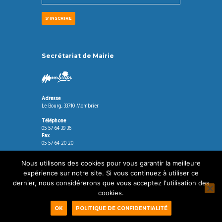
Secrétariat de Mairie
Adresse
Le Bourg, 33710 Mombrier
Téléphone
05 57 64 39 36
Fax
05 57 64 20 20
Horaires
Nous utilisons des cookies pour vous garantir la meilleure
Mardi, Jeudi de 8h30 à 12H00 et de 14h00 à 17h30.
Vendredi de 8h30 à 12h00 et de 14h00 à 17h00.
expérience sur notre site. Si vous continuez à utiliser ce
dernier, nous considérerons que vous acceptez l'utilisation des
cookies.
Agence de communication à Bordeaux
© 2026 Tous droits
réservés
Politique de confidentialité
OK
POLITIQUE DE CONFIDENTIALITÉ