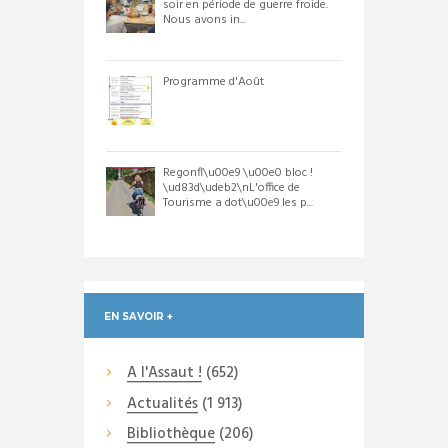
soir en période de guerre froide.
Nous avons in...
Programme d'Août
Regonfl\u00e9 \u00e0 bloc !
\ud83d\udeb2\nL'office de
Tourisme a dot\u00e9 les p...
EN SAVOIR +
A l'Assaut !
(652)
Actualités
(1 913)
Bibliothèque
(206)