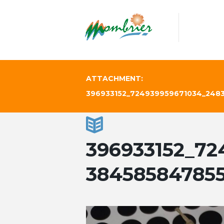
ATTACHMENT:
396933152_724939959671034_248
396933152_72
38458584785