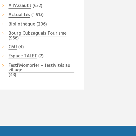
A l'Assaut !
(652)
Actualités
(1 913)
Bibliothèque
(206)
Bourg Cubzaguais Tourisme
(966)
CMJ
(4)
Espace TALET
(2)
Festi'Mombrier – festivités au
village
(43)