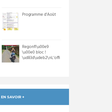
in...
Programme d'Août
Regonfl\u00e9
\u00e0 bloc !
\ud83d\udeb2\nL'offi
ce de Tourisme a
dot\u00e9 les p...
EN SAVOIR +