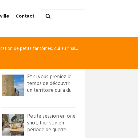
ville
Contact
ication de petits fantômes, qui au final...
Et si vous preniez le
temps de découvrir
un territoire qui a du
caractère ?! Loi...
Petite session en one
shot, hier soir en
période de guerre
froide. Nous avons