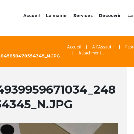
Accueil
La mairie
Services
Découvrir
La 
Accueil
A l'Assaut !
Fabr
Attachment...
3845858478554345_N.JPG
4939959671034_248
54345_N.JPG