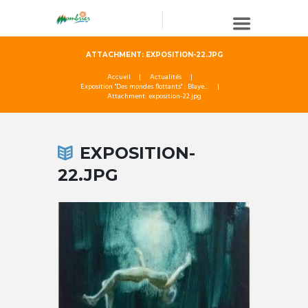
ATTACHMENT: EXPOSITION-22.JPG
Accueil
Actualités
Exposition "Des mondes flottants" : Blaye...
Attachment: exposition-22.jpg
EXPOSITION-
22.JPG