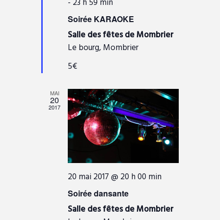
o
i
-
23 h 59 min
e
n
È
s
Soirée KARAOKE
n
e
d
N
Salle des fêtes de Mombrier
t
n
e
E
Le bourg, Mombrier
s
a
v
M
v
5€
u
E
a
e
N
n
MAI
s
20
t
T
2017
É
v
è
n
e
20 mai 2017 @ 20 h 00 min
m
e
Soirée dansante
n
Salle des fêtes de Mombrier