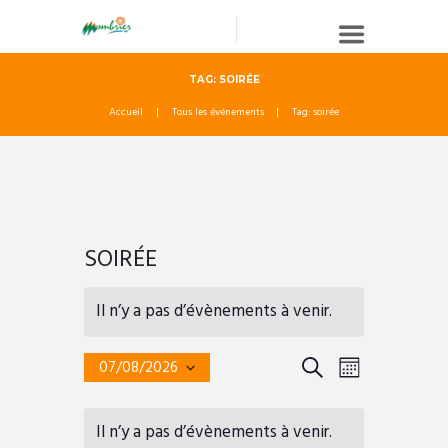
TAG: SOIRÉE
Accueil
Tous les événements
Tag: soirée
SOIRÉE
Il n’y a pas d’évènements à venir.
R
N
R
07/08/2026
M
e
S
E
A
O
C
é
c
C
V
l
I
Il n’y a pas d’évènements à venir.
a
H
e