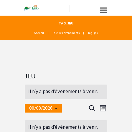
TAG: JEU
Accueil
Tous les événements
Tag: jeu
JEU
Il n’y a pas d’évènements à venir.
R
N
R
08/08/2026
M
e
S
E
A
O
C
é
c
C
V
l
I
Il n’y a pas d’évènements à venir.
a
H
e