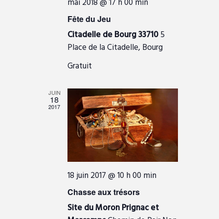
o
mai 2018 @ 17 h 00 min
e
n
È
Fête du Jeu
n
d
N
Citadelle de Bourg 33710
5
t
e
E
Place de la Citadelle, Bourg
s
v
M
Gratuit
u
E
e
N
JUIN
s
18
T
2017
É
v
è
n
e
18 juin 2017 @ 10 h 00 min
m
e
Chasse aux trésors
n
Site du Moron Prignac et