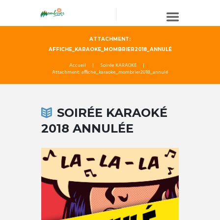
ATTACHMENT:
AFFICHE_KARAOKE_MOMBRIER2018_ANNULÉ
Accueil
Soirée KARAOKE
Attachment: affiche_karaoke_mombrier2018_annulé
SOIRÉE KARAOKÉ
2018 ANNULÉE