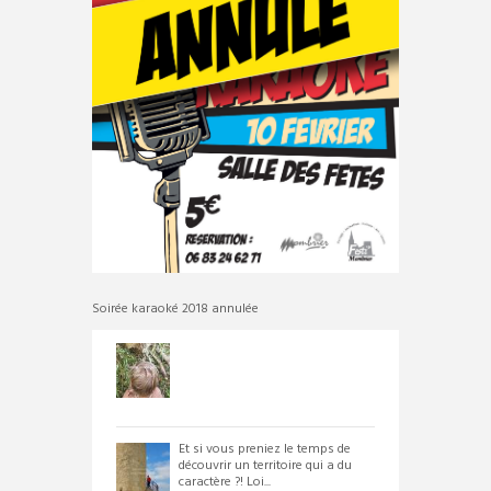
Soirée karaoké 2018 annulée
Et si vous preniez le temps de
découvrir un territoire qui a du
caractère ?! Loi...