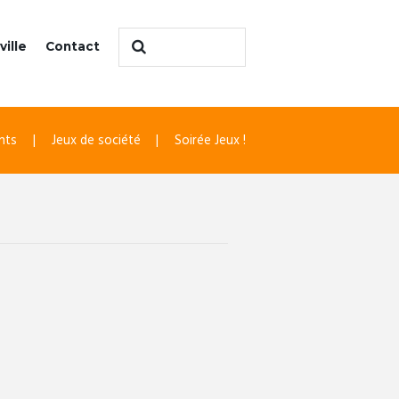
ville
Contact
nts
Jeux de société
Soirée Jeux !