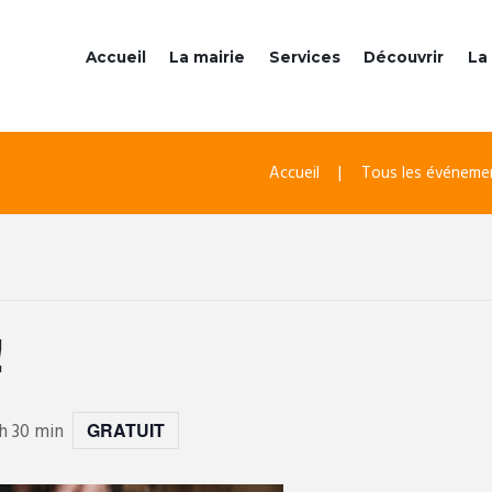
Accueil
La mairie
Services
Découvrir
La 
Accueil
Tous les événeme
!
h 30 min
GRATUIT