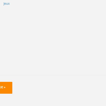
jeux
GE »