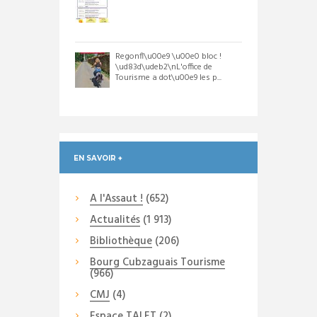
Regonfl\u00e9 \u00e0 bloc !
\ud83d\udeb2\nL'office de
Tourisme a dot\u00e9 les p...
EN SAVOIR +
A l'Assaut !
(652)
Actualités
(1 913)
Bibliothèque
(206)
Bourg Cubzaguais Tourisme
(966)
CMJ
(4)
Espace TALET
(2)