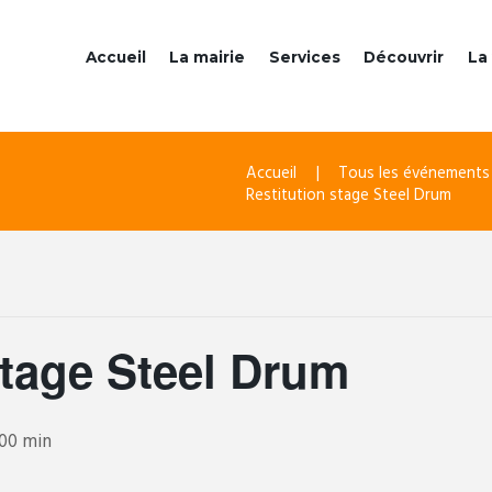
Accueil
La mairie
Services
Découvrir
La 
Accueil
Tous les événements
Restitution stage Steel Drum
stage Steel Drum
 00 min