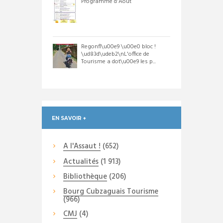
Programme d'Août
Regonfl\u00e9 \u00e0 bloc !
\ud83d\udeb2\nL'office de
Tourisme a dot\u00e9 les p...
EN SAVOIR +
A l'Assaut !
(652)
Actualités
(1 913)
Bibliothèque
(206)
Bourg Cubzaguais Tourisme
(966)
CMJ
(4)