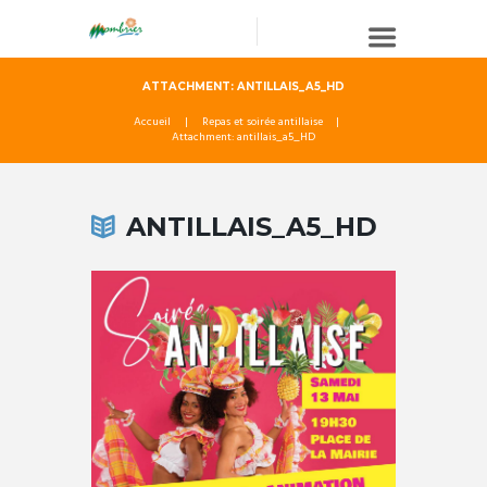
ATTACHMENT: ANTILLAIS_A5_HD
Accueil
Repas et soirée antillaise
Attachment: antillais_a5_HD
ANTILLAIS_A5_HD