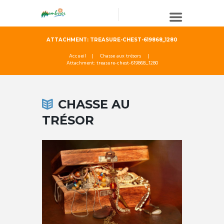
ATTACHMENT: TREASURE-CHEST-619868_1280
Accueil
Chasse aux trésors
Attachment: treasure-chest-619868_1280
CHASSE AU
TRÉSOR