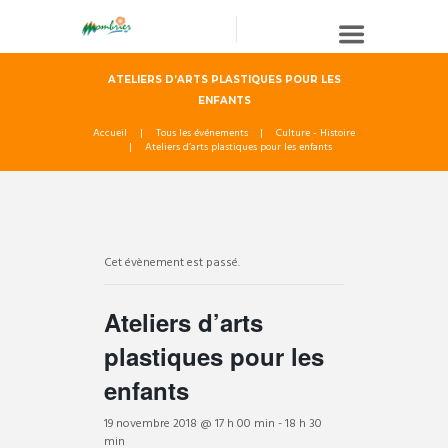
ATELIERS D’ARTS PLASTIQUES POUR LES
ENFANTS
Accueil
Tous les événements
Culture - Histoire
Ateliers d’arts plastiques pour les enfants
Cet évènement est passé.
Ateliers d’arts
plastiques pour les
enfants
19 novembre 2018 @ 17 h 00 min
-
18 h 30
min