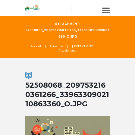
ATTACHMENT:
52508068_2097532160361266_3396330902110863
360_O.JPG
Accueil
Actualités
[ EVÈNEMENT" ...
Attachment...
52508068_209753216
0361266_33963309021
10863360_O.JPG