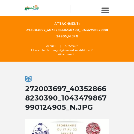
ATTACHMENT:
272003697_403528668230390_10434798679901
24905_N.JPG
Accueil
A l'Assaut !
Et voici le planning légèrement modifié des 2...
Attachment...
272003697_40352866
8230390_1043479867
990124905_N.JPG