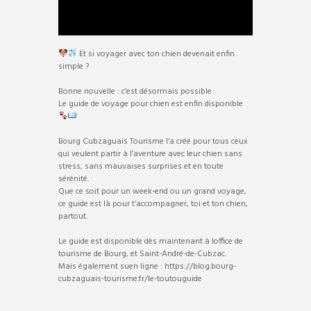
Et si voyager avec ton chien devenait enfin
simple ?
Bonne nouvelle : c’est désormais possible
Le guide de voyage pour chien est enfin disponible
Bourg Cubzaguais Tourisme l’a créé pour tous ceux
qui veulent partir à l’aventure avec leur chien sans
stress, sans mauvaises surprises et en toute
sérénité.
Que ce soit pour un week-end ou un grand voyage,
ce guide est là pour t’accompagner, toi et ton chien,
partout.
Le guide est disponible dès maintenant à loffice de
tourisme de Bourg, et Saint-André-de-Cubzac.
Mais également suen ligne : https://blog.bourg-
cubzaguais-tourisme.fr/le-toutouguide