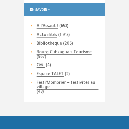
EN SAVOIR +
A l'Assaut !
(653)
Actualités
(1 915)
Bibliothèque
(206)
Bourg Cubzaguais Tourisme
(967)
CMJ
(4)
Espace TALET
(2)
Festi'Mombrier – festivités au
village
(43)