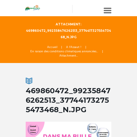
ATTACHMENT:
469860472_992358476262513_3774417327554734
68_N.JPG
Accueil
A l'Assaut !
En raison des conditions climatiques annoncées...
Attachment...
469860472_99235847
6262513_37744173275
5473468_N.JPG