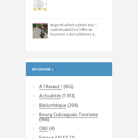
Regonfl\u00e9 \u00e0 bloc !
\ud83d\udeb2\nL'office de
Tourisme a dot\u00e9 les p...
EN SAVOIR +
A l'Assaut !
(652)
Actualités
(1 913)
Bibliothèque
(206)
Bourg Cubzaguais Tourisme
(966)
CMJ
(4)