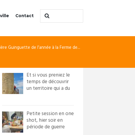
ville
Contact
ière Guinguette de l’année à la Ferme de...
Et si vous preniez le
temps de découvrir
un territoire qui a du
caractère ?! Loi...
Petite session en one
shot, hier soir en
période de guerre
froide. Nous avons