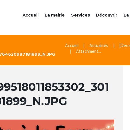
Accueil
La mairie
Services
Découvrir
La 
Accueil
Actualités
[Dern
Attachment...
9764620987181899_N.JPG
99518011853302_301
81899_N.JPG