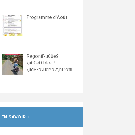
in...
Programme d'Août
Regonfl\u00e9
\u00e0 bloc !
\ud83d\udeb2\nL'offi
ce de Tourisme a
dot\u00e9 les p...
EN SAVOIR +