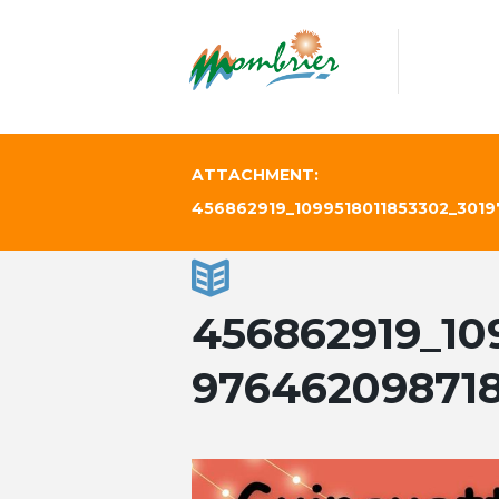
ATTACHMENT:
456862919_1099518011853302_301
456862919_10
97646209871