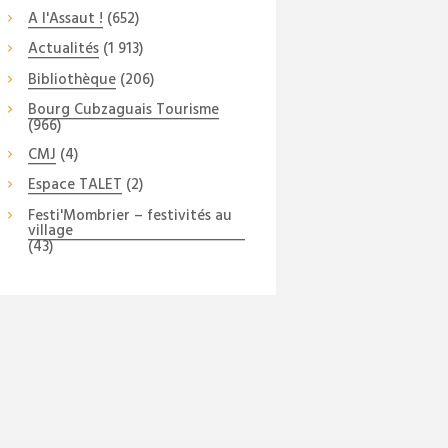
A l'Assaut !
(652)
Actualités
(1 913)
Bibliothèque
(206)
Bourg Cubzaguais Tourisme
(966)
CMJ
(4)
Espace TALET
(2)
Festi'Mombrier – festivités au
village
(43)