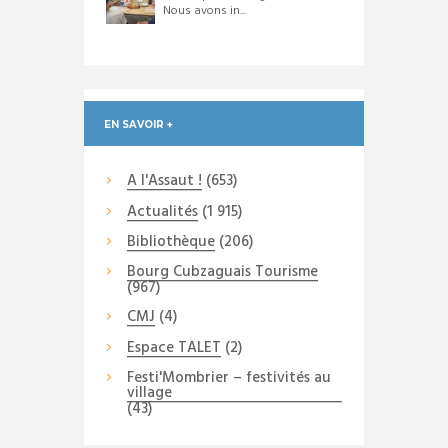
Nous avons in...
EN SAVOIR +
A l'Assaut !
(653)
Actualités
(1 915)
Bibliothèque
(206)
Bourg Cubzaguais Tourisme
(967)
CMJ
(4)
Espace TALET
(2)
Festi'Mombrier – festivités au
village
(43)