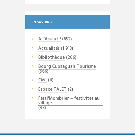
EN SAVOIR +
A l'Assaut !
(652)
Actualités
(1 913)
Bibliothèque
(206)
Bourg Cubzaguais Tourisme
(966)
CMJ
(4)
Espace TALET
(2)
Festi'Mombrier – festivités au
village
(43)