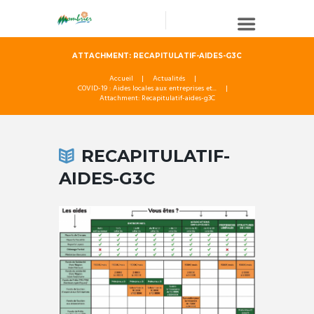
ATTACHMENT: RECAPITULATIF-AIDES-G3C
Accueil
Actualités
COVID-19 : Aides locales aux entreprises et...
Attachment: Recapitulatif-aides-g3C
RECAPITULATIF-
AIDES-G3C