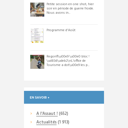
Petite session en one shot, hier
soir en période de guerre froide.
Nous avons in...
Programme d'Août
Regonfl\u00e9 \u00e0 bloc !
\ud83d\udeb2\nL'office de
Tourisme a dot\u00e9 les p...
EN SAVOIR +
A l'Assaut !
(652)
Actualités
(1 913)