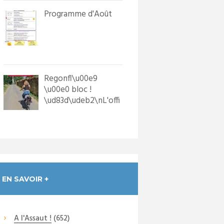
Programme d'Août
Regonfl\u00e9
\u00e0 bloc !
\ud83d\udeb2\nL'offi
ce de Tourisme a
dot\u00e9 les p...
EN SAVOIR +
A l'Assaut !
(652)