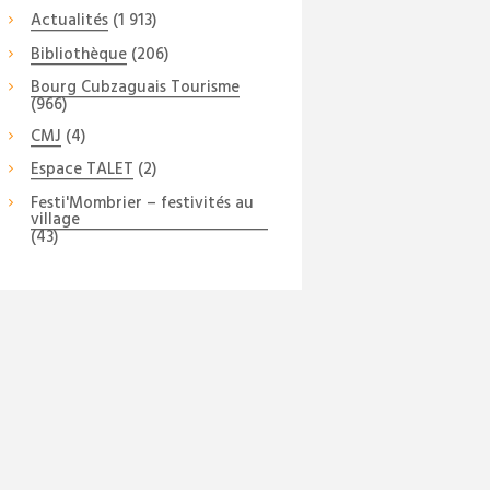
Actualités
(1 913)
Bibliothèque
(206)
Bourg Cubzaguais Tourisme
(966)
CMJ
(4)
Espace TALET
(2)
Festi'Mombrier – festivités au
village
(43)