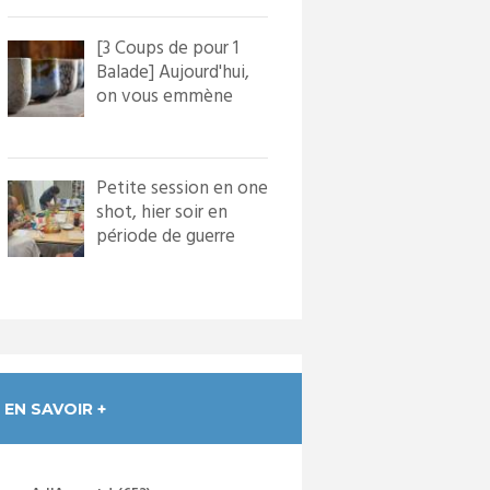
[3 Coups de pour 1
Balade] Aujourd'hui,
on vous emmène
dans le village de
Bourg...
Petite session en one
shot, hier soir en
période de guerre
froide. Nous avons
in...
EN SAVOIR +