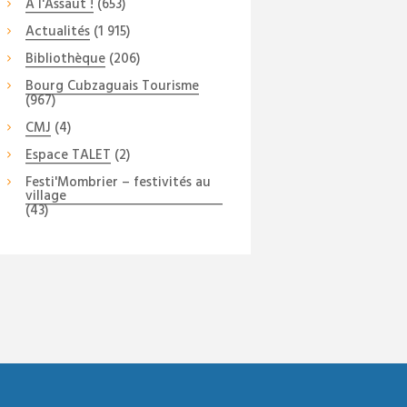
A l'Assaut !
(653)
Actualités
(1 915)
Bibliothèque
(206)
Bourg Cubzaguais Tourisme
(967)
CMJ
(4)
Espace TALET
(2)
Festi'Mombrier – festivités au
village
(43)