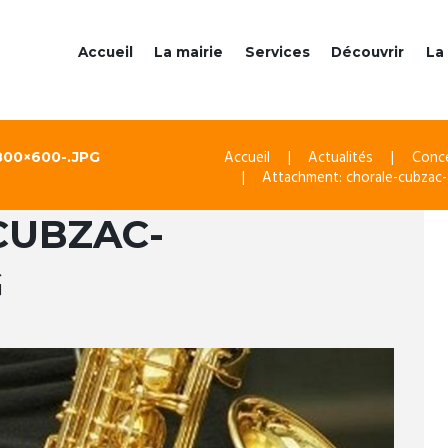
Accueil
La mairie
Services
Découvrir
La 
Accueil
Actualités
Conce
00×600-.JPG
Attachment: chorale-cubzac
CUBZAC-
G