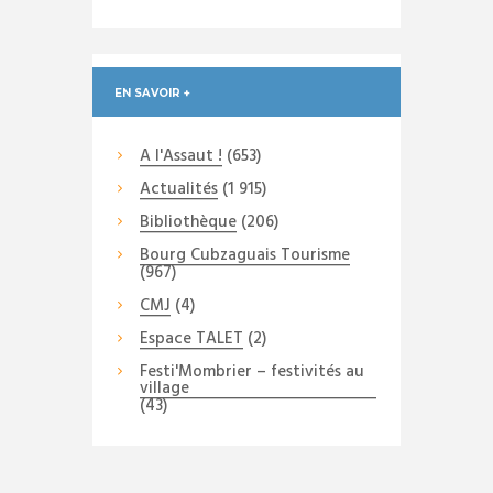
EN SAVOIR +
A l'Assaut !
(653)
Actualités
(1 915)
Bibliothèque
(206)
Bourg Cubzaguais Tourisme
(967)
CMJ
(4)
Espace TALET
(2)
Festi'Mombrier – festivités au
village
(43)