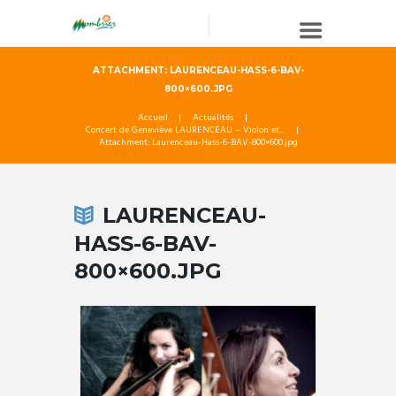
ATTACHMENT: LAURENCEAU-HASS-6-BAV-
800×600.JPG
Accueil
Actualités
Concert de Geneviève LAURENCEAU – Violon et...
Attachment: Laurenceau-Hass-6-BAV-800×600.jpg
LAURENCEAU-
HASS-6-BAV-
800×600.JPG