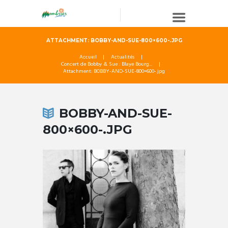
ATTACHMENT: BOBBY-AND-SUE-800×600-.JPG
Accueil
Actualités
Concert de Bobby & Sue : Blaye Bourg...
Attachment: BOBBY-AND-SUE-800×600-.jpg
BOBBY-AND-SUE-
800×600-.JPG