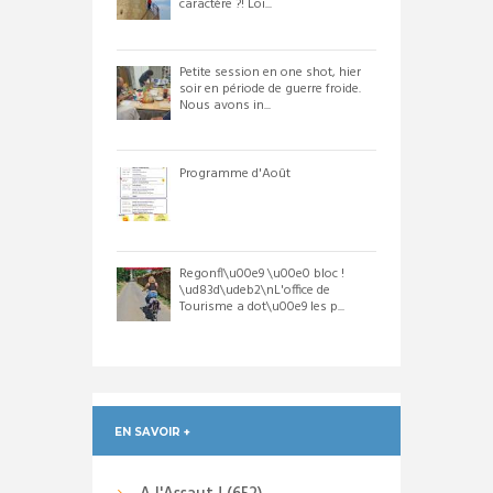
caractère ?! Loi...
Petite session en one shot, hier
soir en période de guerre froide.
Nous avons in...
Programme d'Août
Regonfl\u00e9 \u00e0 bloc !
\ud83d\udeb2\nL'office de
Tourisme a dot\u00e9 les p...
EN SAVOIR +