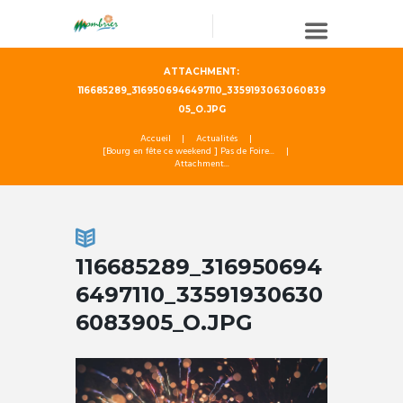
ATTACHMENT:
116685289_3169506946497110_3359193063060839
05_O.JPG
Accueil
Actualités
[Bourg en fête ce weekend ] Pas de Foire...
Attachment...
116685289_316950694
6497110_33591930630
6083905_O.JPG