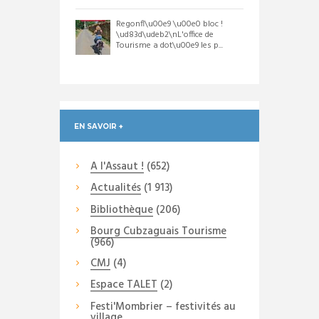
Regonfl\u00e9 \u00e0 bloc !
\ud83d\udeb2\nL'office de
Tourisme a dot\u00e9 les p...
EN SAVOIR +
A l'Assaut !
(652)
Actualités
(1 913)
Bibliothèque
(206)
Bourg Cubzaguais Tourisme
(966)
CMJ
(4)
Espace TALET
(2)
Festi'Mombrier – festivités au
village