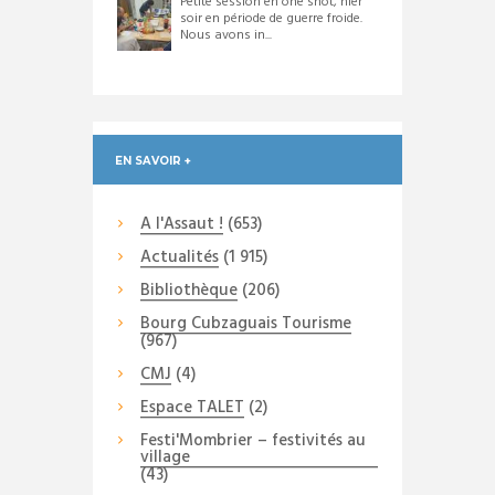
Petite session en one shot, hier
soir en période de guerre froide.
Nous avons in...
EN SAVOIR +
A l'Assaut !
(653)
Actualités
(1 915)
Bibliothèque
(206)
Bourg Cubzaguais Tourisme
(967)
CMJ
(4)
Espace TALET
(2)
Festi'Mombrier – festivités au
village
(43)