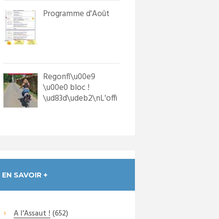
Programme d'Août
Regonfl\u00e9
\u00e0 bloc !
\ud83d\udeb2\nL'offi
ce de Tourisme a
dot\u00e9 les p...
EN SAVOIR +
A l'Assaut !
(652)