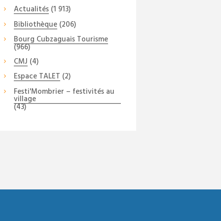
Actualités
(1 913)
Bibliothèque
(206)
Bourg Cubzaguais Tourisme
(966)
CMJ
(4)
Espace TALET
(2)
Festi'Mombrier – festivités au
village
(43)