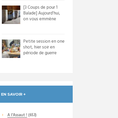
[3 Coups de pour 1
Balade] Aujourd'hui,
on vous emmène
dans le village de
Bourg...
Petite session en one
shot, hier soir en
période de guerre
froide. Nous avons
in...
EN SAVOIR +
A l'Assaut !
(653)