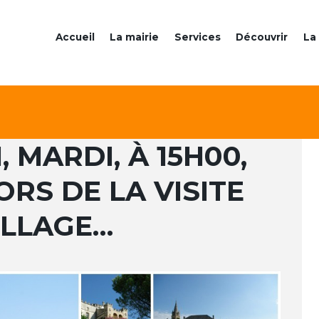
Accueil
La mairie
Services
Découvrir
La 
 MARDI, À 15H00,
ORS DE LA VISITE
ILLAGE…