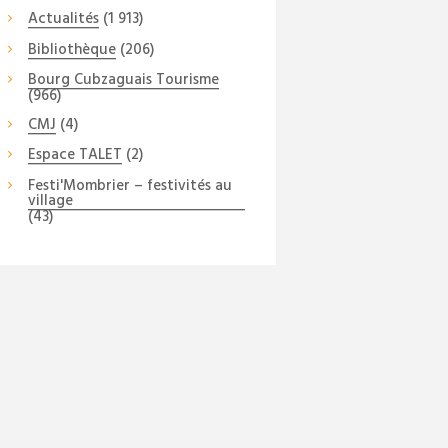
Actualités
(1 913)
Bibliothèque
(206)
Bourg Cubzaguais Tourisme
(966)
CMJ
(4)
Espace TALET
(2)
Festi'Mombrier – festivités au
village
(43)