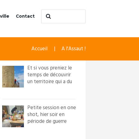
ville
Contact
Accueil
A l'Assaut !
Et si vous preniez le
temps de découvrir
un territoire qui a du
caractère ?! Loi...
Petite session en one
shot, hier soir en
période de guerre
froide. Nous avons
in...