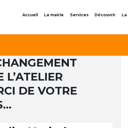
Accueil
La mairie
Services
Découvrir
La 
 CHANGEMENT
 L’ATELIER
RCI DE VOTRE
S…