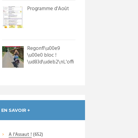
Programme d'Août
Regonfl\u00e9
\u00e0 bloc !
\ud83d\udeb2\nL'offi
ce de Tourisme a
dot\u00e9 les p...
EN SAVOIR +
A l'Assaut !
(652)