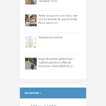
caractère ?! Loi...
Petite session en one shot, hier
soir en période de guerre froide.
Nous avons in...
Programme d'Août
Regonfl\u00e9 \u00e0 bloc !
\ud83d\udeb2\nL'office de
Tourisme a dot\u00e9 les p...
EN SAVOIR +